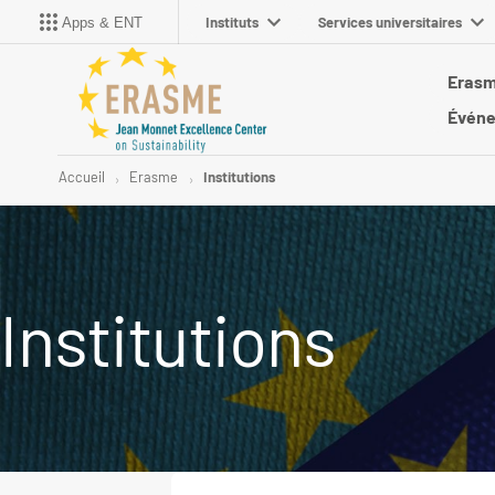
Instituts
Services universitaires
Apps & ENT
Eras
Évén
Accueil
Erasme
Institutions
Institutions