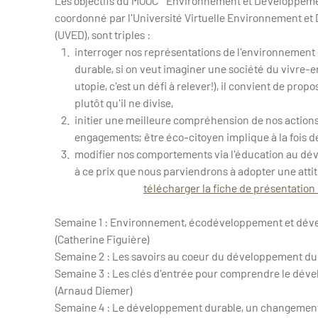
Les objectifs du MOOC " Environnement et Développement
coordonné par l'Université Virtuelle Environnement e
(UVED), sont triples :
interroger nos représentations de l'environnemen
durable, si on veut imaginer une société du vivre-e
utopie, c'est un défi à relever!), il convient de pro
plutôt qu'il ne divise,
initier une meilleure compréhension de nos actions 
engagements; être éco-citoyen implique à la fois des
modifier nos comportements via l'éducation au dév
à ce prix que nous parviendrons à adopter une att
télécharger la fiche de présentatio
Semaine 1 : Environnement, écodéveloppement et dév
(Catherine Figuière)
Semaine 2 : Les savoirs au coeur du développement dur
Semaine 3 : Les clés d'entrée pour comprendre le dév
(Arnaud Diemer)
Semaine 4 : Le développement durable, un changemen