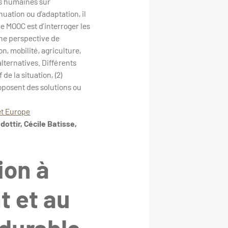
és humaines sur
nuation ou d’adaptation, il
e MOOC est d’interroger les
ne perspective de
on, mobilité, agriculture,
alternatives. Différents
de la situation, (2)
proposent des solutions ou
et Europe
ttir, Cécile Batisse,
ion à
t et au