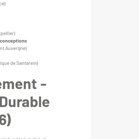
de Provence)
g)
r)​​​​​​
 conceptions
 Clermont Auvergne)
nique de Santarem)
ement -
Durable
6)