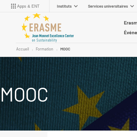
Instituts
Services universitaires
Apps & ENT
Eras
Évén
Accueil
Formation
MOOC
MOOC