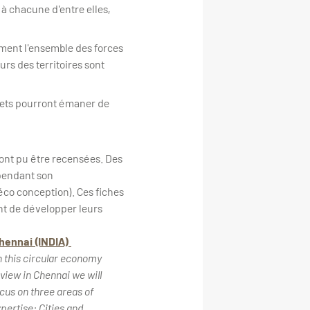
à chacune d'entre elles,
ment l'ensemble des forces
urs des territoires sont
ojets pourront émaner de
 ont pu être recensées. Des
 pendant son
éco conception). Ces fiches
ent de développer leurs
hennai (INDIA)
n this circular economy
view in Chennai we will
cus on three areas of
pertise: Cities and