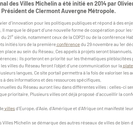
al des Villes Michelin a été initié en 2014 par Olivie
 Président de Clermont Auvergne Métropole.
evier d'innovation pour les politiques publiques et répond à des enje
es. Il marque le départ d'une nouvelle forme de coopération pour les vi
 du 21° siècle, notamment ceux de la COP21 ou de la conférence Habi
ts initiés lors de la première
conférence
du 29 novembre au 1er dé
 en place au sein du Réseau. Ces appels à projets seront bisannuels
érences ; ils porteront en priorité sur les thématiques plébiscitées 
les villes du Réseau feront l'objet d'une communication sur la
plat
usieurs langues. Ce site portail permettra à la fois de valoriser les a
cès à des informations et des ressources spécifiques.
nuelles du Réseau auront lieu dans différentes villes : celles-ci seron
ue prioritaire. Plusieurs villes ont déjà proposé d'accueillir la con
de
villes
d'Europe, d'Asie, d'Amérique et d'Afrique ont manifesté leur
 Villes Michelin se démarque des autres réseaux de villes de bien d