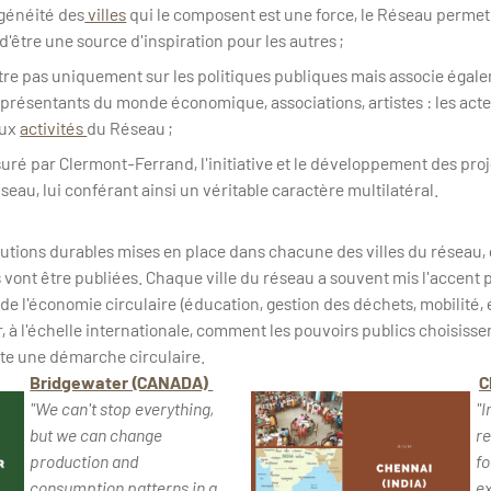
généité des
villes
qui le composent est une force, le Réseau permet 
, d'être une source d'inspiration pour les autres ;
re pas uniquement sur les politiques publiques mais associe égale
représentants du monde économique, associations, artistes : les acte
aux
activités
du Réseau ;
assuré par Clermont-Ferrand, l'initiative et le développement des pr
eau, lui conférant ainsi un véritable caractère multilatéral.
lutions durables mises en place dans chacune des villes du réseau,
 vont être publiées. Chaque ville du réseau a souvent mis l'accent
 l'économie circulaire (éducation, gestion des déchets, mobilité, 
, à l'échelle internationale, comment les pouvoirs publics choisiss
tête une démarche circulaire.
Bridgewater (CANADA)
C
"We can't stop everything,
"I
but we can change
re
production and
fo
consumption patterns in a
ex