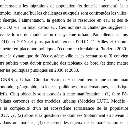
oncernaient les migrations de population (et donc le logement), la m
emploi. Aujourd’hui les challenges auxquels sont confrontées les villes 
’énergie, l’alimentation, la gestion de la ressource en eau et des dé
s de CO2 via un bilan carbone… Ces nombreux challenges suggèrent
uvelle forme de modélisation du système urbain. Par ailleurs, la mi
D) en 2015 (et plus particulièrement l’ODD 11 Villes et Commu
 mettre en place une politique d’économie circulaire à l’horizon 2030 
erner la dynamique de l’écosystème ville et les scénarios qu’il convien
urs publics vont devoir produire des tableaux de bord (et donc mettr
uer les politiques publiques en 2030 et 2050.
le CNRS « Urban Circular Systems » entend réunir une communauté 
onomie, géographie, sciences politiques, mathématiques, statistiqu
éfis. Cinq objectifs sont associés à cette manifestation : (1) faire l’ét
 bilans carbone) et des modèles urbains (Modèles LUTI, Modèle 
te la complexité d’un tel écosystème (croissance de la populatio
CO2…) ; (2) aborder la question des données (notamment au niveau loca
 dans un modèle ; (3) de cerner les enjeux de la modélisation en ma