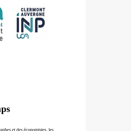
mps
aphes et des économistes, les