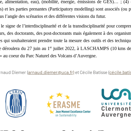
ie, alimentation, eau), (mobilité, énergie, émissions de GES)… ; (4
et les parties prenantes (Participatory modelling) sont associés (ou pa
s l’angle des scénarios et des différentes visions du futur.
e signe de l’interdisciplinarité et de la transdisciplinarité pour compr
heurs, des doctorants, des post-doctorants mais également à des o
iales qui souhaiteraient prendre toute la mesure des outils et des techniq
er
e déroulera du 27 juin au 1
 juillet 2022, à LASCHAMPS (10 kms de 
 » au coeur du Parc Naturel des Volcans d’Auvergne. 
Arnaud Diemer (
arnaud.diemer@uca.fr)
et Cécile Batisse (
cécile.bat