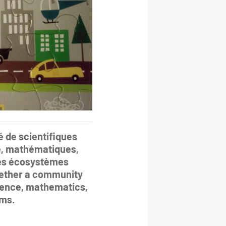
 de scientifiques
ue, mathématiques,
 des écosystèmes
gether a community
cience, mathematics,
ems.