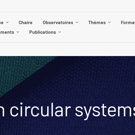
me
Chaire
Observatoires
Thèmes
Forma
ements
Publications
n circular system